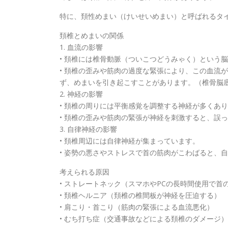
特に、頚性めまい（けいせいめまい）と呼ばれるタ
頚椎とめまいの関係
1. 血流の影響
• 頚椎には椎骨動脈（ついこつどうみゃく）という
• 頚椎の歪みや筋肉の過度な緊張により、この血流
ず、めまいを引き起こすことがあります。（椎骨脳
2. 神経の影響
• 頚椎の周りには平衡感覚を調整する神経が多くあ
• 頚椎の歪みや筋肉の緊張が神経を刺激すると、誤
3. 自律神経の影響
• 頚椎周辺には自律神経が集まっています。
• 姿勢の悪さやストレスで首の筋肉がこわばると、
考えられる原因
• ストレートネック（スマホやPCの長時間使用で首
• 頚椎ヘルニア（頚椎の椎間板が神経を圧迫する）
• 肩こり・首こり（筋肉の緊張による血流悪化）
• むち打ち症（交通事故などによる頚椎のダメージ）