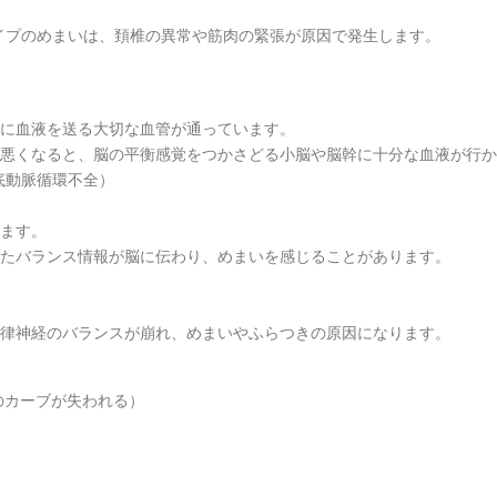
イプのめまいは、頚椎の異常や筋肉の緊張が原因で発生します。
脳に血液を送る大切な血管が通っています。
が悪くなると、脳の平衡感覚をつかさどる小脳や脳幹に十分な血液が行か
底動脈循環不全）
ります。
ったバランス情報が脳に伝わり、めまいを感じることがあります。
自律神経のバランスが崩れ、めまいやふらつきの原因になります。
のカーブが失われる）