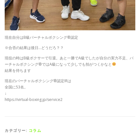
現在自分はB級バーチャルボクシング®️認定
※合否の結果は後日…どうだろ？？
現役の時はB級ボクサーで引退。あと一勝でA級でしたが自分の実力不足、バ
ーチャルボクシング
®️
ではA級になって少しでも拍がつくかなと
結果を待ちます
現在のバーチャルボクシング®️認定IRは
全国に53名。
↓
https://virtual-boxing.jp/service2
カテゴリー:
コラム