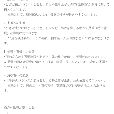
• ひざが曲がりにくくなると、歩行や立ち上がりの際に股関節が余分に動いて
補おうとします。
→ 結果として、股関節のねじれ・骨盤の傾きが起きやすくなります。
2. 足首への影響
• ひざが十分に曲がらないと、しゃがむ・階段を降りる動作で足首（特に背
屈）が過剰に使われます。
→ **足首や足裏のアーチの崩れ（偏平足・外反母趾など）**にもつながりま
す。
3. 骨盤・背骨への影響
• 膝の左右差や可動制限があると、体の重心が偏り、骨盤がゆがみます。
→ 骨盤の傾きが背骨に伝わり、腰痛・猫背・肩こりといった二次的な不調が
出やすくなります。
4. 肩や首への波及
• 下半身のバランスが崩れると、姿勢全体が歪み、頭の位置までズレます。
→ 結果として、肩のこり・首の緊張・顎関節のズレが起きることもありま
す。
⸻
膝の可動域が狭くなる
↓