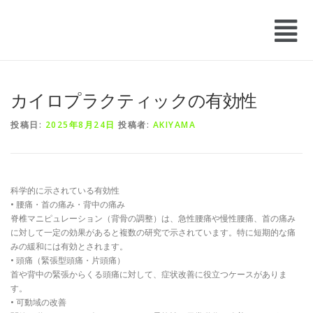
カイロプラクティックの有効性
投稿日:
2025年8月24日
投稿者:
AKIYAMA
科学的に示されている有効性
• 腰痛・首の痛み・背中の痛み
脊椎マニピュレーション（背骨の調整）は、急性腰痛や慢性腰痛、首の痛み
に対して一定の効果があると複数の研究で示されています。特に短期的な痛
みの緩和には有効とされます。
• 頭痛（緊張型頭痛・片頭痛）
首や背中の緊張からくる頭痛に対して、症状改善に役立つケースがありま
す。
• 可動域の改善