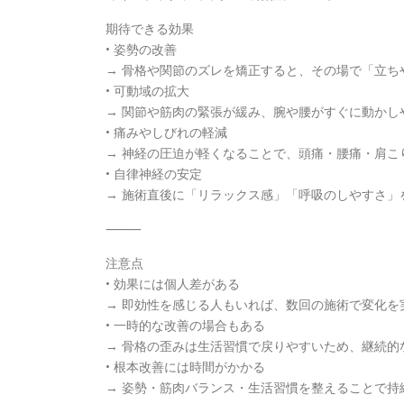
期待できる効果
• 姿勢の改善
→ 骨格や関節のズレを矯正すると、その場で「立ち
• 可動域の拡大
→ 関節や筋肉の緊張が緩み、腕や腰がすぐに動かし
• 痛みやしびれの軽減
→ 神経の圧迫が軽くなることで、頭痛・腰痛・肩こ
• 自律神経の安定
→ 施術直後に「リラックス感」「呼吸のしやすさ」
⸻
注意点
• 効果には個人差がある
→ 即効性を感じる人もいれば、数回の施術で変化を
• 一時的な改善の場合もある
→ 骨格の歪みは生活習慣で戻りやすいため、継続的
• 根本改善には時間がかかる
→ 姿勢・筋肉バランス・生活習慣を整えることで持