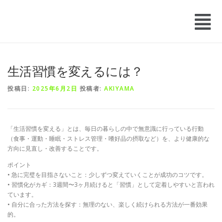
生活習慣を変えるには？
投稿日:
2025年6月2日
投稿者:
AKIYAMA
「生活習慣を変える」とは、毎日の暮らしの中で無意識に行っている行動
（食事・運動・睡眠・ストレス管理・嗜好品の摂取など）を、より健康的な
方向に見直し・改善することです。
ポイント
• 急に完璧を目指さないこと：少しずつ変えていくことが成功のコツです。
• 習慣化がカギ：3週間〜3ヶ月続けると「習慣」として定着しやすいと言われ
ています。
• 自分に合った方法を探す：無理のない、楽しく続けられる方法が一番効果
的。