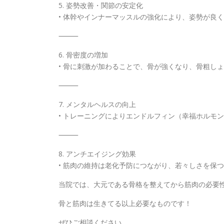
5. 姿勢改善・関節の安定化
• 体幹やインナーマッスルの強化により、姿勢が良
⸻
6. 骨密度の増加
• 骨に刺激が加わることで、骨が強くなり、骨粗し
⸻
7. メンタルヘルスの向上
• トレーニングによりエンドルフィン（幸福ホルモ
⸻
8. アンチエイジング効果
• 筋肉の維持は老化予防につながり、若々しさを保
当院では、大元である骨格を整えてから筋肉の必要
骨と筋肉は生きてる以上必要なものです！
ぜひご相談ください。