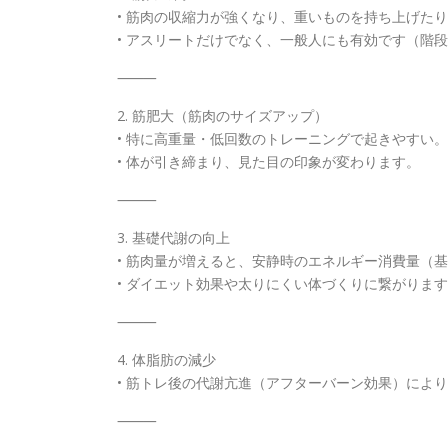
• 筋肉の収縮力が強くなり、重いものを持ち上げた
• アスリートだけでなく、一般人にも有効です（階
⸻
2. 筋肥大（筋肉のサイズアップ）
• 特に高重量・低回数のトレーニングで起きやすい。
• 体が引き締まり、見た目の印象が変わります。
⸻
3. 基礎代謝の向上
• 筋肉量が増えると、安静時のエネルギー消費量（
• ダイエット効果や太りにくい体づくりに繋がりま
⸻
4. 体脂肪の減少
• 筋トレ後の代謝亢進（アフターバーン効果）によ
⸻